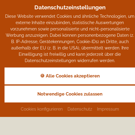
Datenschutzeinstellungen
Diese Website verwendet Cookies und ähnliche Technologien, um
Kleine Auszeit
externe Inhalte einzubinden, statistische Auswertungen
vorzunehmen sowie personalisierte und nicht-personalisierte
Werbung anzuzeigen. Dabei können personenbezogene Daten (z.
Lassen Sie sich verwöhnen.
B. IP-Adresse, Gerätekennungen, Cookie-IDs) an Dritte, auch
außerhalb der EU (z. B. in die USA), übermittelt werden. Ihre
Einwilligung ist freiwillig und kann jederzeit über die
Datenschutzeinstellungen widerrufen werden.
Kleine Auszeit
🍪 Alle Cookies akzeptieren
Anfragen
Buchen
zurück
Notwendige Cookies zulassen
Buchbar von/bis
01.04. - 08.11.2026
Cookies konfigurieren
Datenschutz
Impressum
August 2026
September 2026
O
Mo
Di
Mi
Do
Fr
Sa
So
Mo
Di
Mi
Do
Fr
Sa
So
Mo