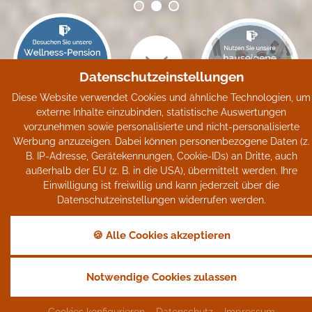
Datenschutzeinstellungen
Diese Website verwendet Cookies und ähnliche Technologien, um
Ihr Motorradhotel im
externe Inhalte einzubinden, statistische Auswertungen
vorzunehmen sowie personalisierte und nicht-personalisierte
Bayerischen Wald
Werbung anzuzeigen. Dabei können personenbezogene Daten (z.
B. IP-Adresse, Gerätekennungen, Cookie-IDs) an Dritte, auch
außerhalb der EU (z. B. in die USA), übermittelt werden. Ihre
Ein Eldorado für Motorradfahrer ...
Einwilligung ist freiwillig und kann jederzeit über die
Biker sind bei uns herzlich willkommen !
Datenschutzeinstellungen widerrufen werden.
🍪 Alle Cookies akzeptieren
Der Bayerische Wald und der Böhmerwald: Der Biker-
Notwendige Cookies zulassen
Geheimtipp ... Schmale, verwinkelte Straßen ohne viel
Verkehr.