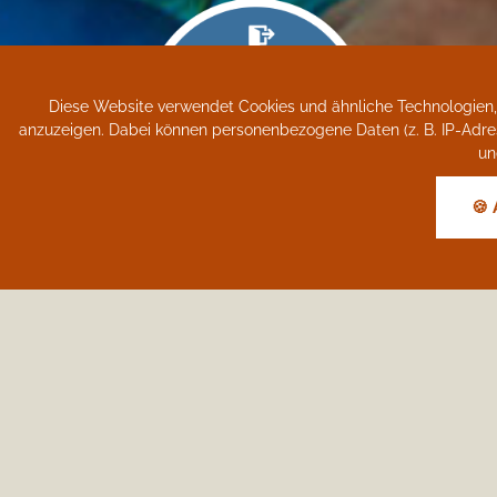
Diese Website verwendet Cookies und ähnliche Technologien, 
anzuzeigen. Dabei können personenbezogene Daten (z. B. IP-Adresse,
un
🍪 
No
Youtube
Wenn Sie dieses Video sehen wollen müssen S
Akzeptieren
Einstellungen