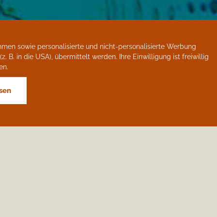
hmen sowie personalisierte und nicht-personalisierte Werbung
. in die USA), übermittelt werden. Ihre Einwilligung ist freiwillig
en.
sen
en!