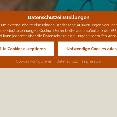
Datenschutzeinstellungen
um externe Inhalte einzubinden, statistische Auswertungen vorzune
 Gerätekennungen, Cookie-IDs) an Dritte, auch außerhalb der EU (z. B
d kann jederzeit über die Datenschutzeinstellungen widerrufen werd
Alle Cookies akzeptieren
Notwendige Cookies zulas
Hotelfilm
Cookies konfigurieren
Datenschutz
Impressum
ch mehr Anreiz nach Bayerisch Eisenstein zu komm
ie Cookies von youtube.com akzeptieren!